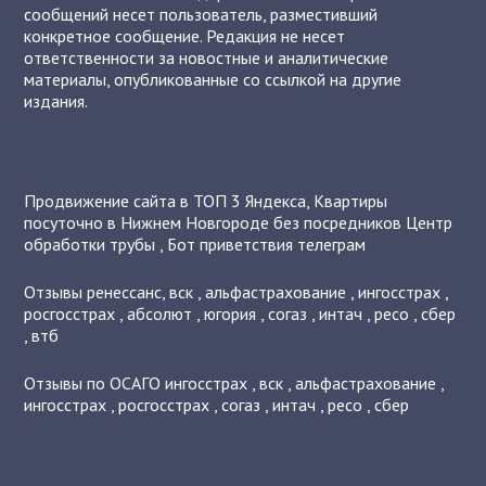
сообщений несет пользователь, разместивший
конкретное сообщение. Редакция не несет
ответственности за новостные и аналитические
материалы, опубликованные со ссылкой на другие
издания.
Продвижение сайта в ТОП 3 Яндекса
,
Квартиры
посуточно в Нижнем Новгороде без посредников
Центр
обработки трубы
,
Бот приветствия телеграм
Отзывы
ренессанс
,
вск
,
альфастрахование
,
ингосстрах
,
росгосстрах
,
абсолют
,
югория
,
согаз
,
интач
,
ресо
,
сбер
,
втб
Отзывы по ОСАГО
ингосстрах
,
вск
,
альфастрахование
,
ингосстрах
,
росгосстрах
,
согаз
,
интач
,
ресо
,
сбер