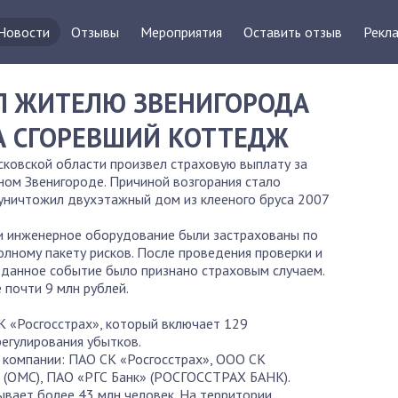
Новости
Отзывы
Мероприятия
Оставить отзыв
Рекла
Л ЖИТЕЛЮ ЗВЕНИГОРОДА
ЗА СГОРЕВШИЙ КОТТЕДЖ
овской области произвел страховую выплату за
ом Звенигороде. Причиной возгорания стало
уничтожил двухэтажный дом из клееного бруса 2007
 и инженерное оборудование были застрахованы по
ому пакету рисков. После проведения проверки и
данное событие было признано страховым случаем.
почти 9 млн рублей.
К «Росгосстрах», который включает 129
регулирования убытков.
компании: ПАО СК «Росгосстрах», ООО СК
ОМС), ПАО «РГС Банк» (РОСГОССТРАХ БАНК).
вает более 43 млн человек. На территории