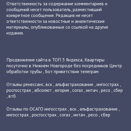
Ответственность за содержание комментариев и
сообщений несет пользователь, разместивший
конкретное сообщение. Редакция не несет
ответственности за новостные и аналитические
материалы, опубликованные со ссылкой на другие
издания.
Продвижение сайта в ТОП 3 Яндекса
,
Квартиры
посуточно в Нижнем Новгороде без посредников
Центр
обработки трубы
,
Бот приветствия телеграм
Отзывы
ренессанс
,
вск
,
альфастрахование
,
ингосстрах
,
росгосстрах
,
абсолют
,
югория
,
согаз
,
интач
,
ресо
,
сбер
,
втб
Отзывы по ОСАГО
ингосстрах
,
вск
,
альфастрахование
,
ингосстрах
,
росгосстрах
,
согаз
,
интач
,
ресо
,
сбер