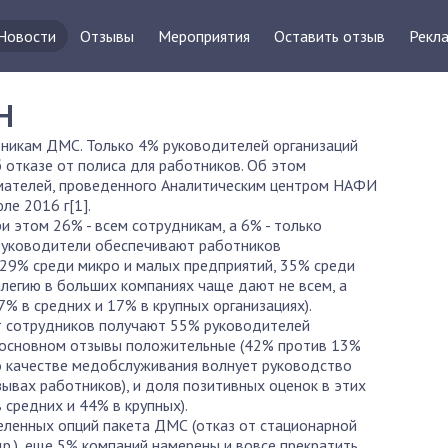
Новости
Отзывы
Мероприятия
Оставить отзыв
Рекла
Н
дникам ДМС. Только 4% руководителей организаций
 отказе от полиса для работников. Об этом
мателей, проведенного Аналитическим центром НАФИ
ле 2016 г[1].
этом 26% - всем сотрудникам, а 6% - только
 руководители обеспечивают работников
29% среди микро и малых предприятий, 35% среди
илегию в больших компаниях чаще дают не всем, а
7% в средних и 17% в крупных организациях).
от сотрудников получают 55% руководителей
в основном отзывы положительные (42% против 13%
 о качестве медобслуживания волнует руководство
вах работников), и доля позитивных оценок в этих
средних и 44% в крупных).
еленных опций пакета ДМС (отказ от стационарной
р.), еще 5% компаний намерены и вовсе прекратить