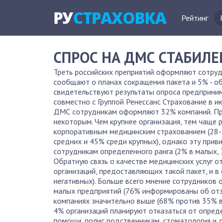
РУ
СТРАХОВКА
Рейтинг
СПРОС НА ДМС СТАБИЛЕ
Треть российских преприятий оформляют сотру
сообщают о планах сокращения пакета и 5% - об
свидетельствуют результаты опроса предприни
совместно с Группой Ренессанс Страхование в ию
ДМС сотрудникам оформляют 32% компаний. При 
некоторым. Чем крупнее организация, тем чаще
корпоративным медицинским страхованием (28-
средних и 45% среди крупных), однако эту прив
сотрудникам определенного ранга (2% в малых, 
Обратную связь о качестве медицинских услуг 
организаций, предоставляющих такой пакет, и 
негативных). Больше всего мнение сотрудников
малых предприятий (76% информированы об отзы
компаниях значительно выше (68% против 35% в 
4% организаций планируют отказаться от опред
помощи, полис родственникам, стоматология и д