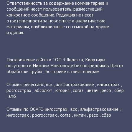
Ответственность за содержание комментариев и
сообщений несет пользователь, разместивший
конкретное сообщение. Редакция не несет
ответственности за новостные и аналитические
материалы, опубликованные со ссылкой на другие
издания.
Продвижение сайта в ТОП 3 Яндекса
,
Квартиры
посуточно в Нижнем Новгороде без посредников
Центр
обработки трубы
,
Бот приветствия телеграм
Отзывы
ренессанс
,
вск
,
альфастрахование
,
ингосстрах
,
росгосстрах
,
абсолют
,
югория
,
согаз
,
интач
,
ресо
,
сбер
,
втб
Отзывы по ОСАГО
ингосстрах
,
вск
,
альфастрахование
,
ингосстрах
,
росгосстрах
,
согаз
,
интач
,
ресо
,
сбер