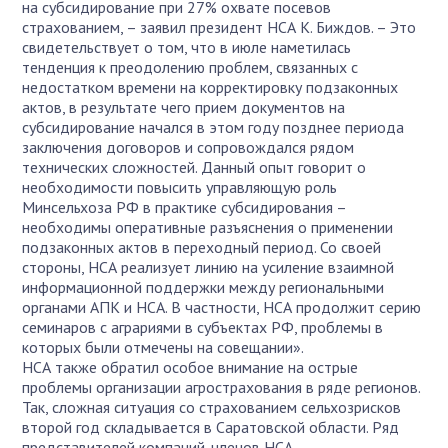
на субсидирование при 27% охвате посевов
страхованием, – заявил президент НСА К. Биждов. – Это
свидетельствует о том, что в июле наметилась
тенденция к преодолению проблем, связанных с
недостатком времени на корректировку подзаконных
актов, в результате чего прием документов на
субсидирование начался в этом году позднее периода
заключения договоров и сопровождался рядом
технических сложностей. Данный опыт говорит о
необходимости повысить управляющую роль
Минсельхоза РФ в практике субсидирования –
необходимы оперативные разъяснения о применении
подзаконных актов в переходный период. Со своей
стороны, НСА реализует линию на усиление взаимной
информационной поддержки между региональными
органами АПК и НСА. В частности, НСА продолжит серию
семинаров с аграриями в субъектах РФ, проблемы в
которых были отмечены на совещании».
НСА также обратил особое внимание на острые
проблемы организации агрострахования в ряде регионов.
Так, сложная ситуация со страхованием сельхозрисков
второй год складывается в Саратовской области. Ряд
представителей компаний-членов НСА,