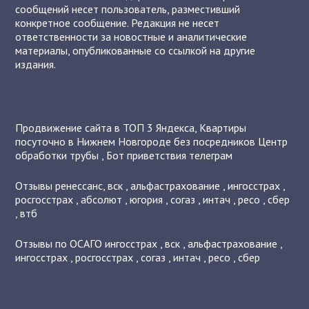
сообщений несет пользователь, разместивший
конкретное сообщение. Редакция не несет
ответственности за новостные и аналитические
материалы, опубликованные со ссылкой на другие
издания.
Продвижение сайта в ТОП 3 Яндекса
,
Квартиры
посуточно в Нижнем Новгороде без посредников
Центр
обработки трубы
,
Бот приветствия телеграм
Отзывы
ренессанс
,
вск
,
альфастрахование
,
ингосстрах
,
росгосстрах
,
абсолют
,
югория
,
согаз
,
интач
,
ресо
,
сбер
,
втб
Отзывы по ОСАГО
ингосстрах
,
вск
,
альфастрахование
,
ингосстрах
,
росгосстрах
,
согаз
,
интач
,
ресо
,
сбер