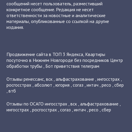
сообщений несет пользователь, разместивший
конкретное сообщение. Редакция не несет
ответственности за новостные и аналитические
материалы, опубликованные со ссылкой на другие
издания.
Продвижение сайта в ТОП 3 Яндекса
,
Квартиры
посуточно в Нижнем Новгороде без посредников
Центр
обработки трубы
,
Бот приветствия телеграм
Отзывы
ренессанс
,
вск
,
альфастрахование
,
ингосстрах
,
росгосстрах
,
абсолют
,
югория
,
согаз
,
интач
,
ресо
,
сбер
,
втб
Отзывы по ОСАГО
ингосстрах
,
вск
,
альфастрахование
,
ингосстрах
,
росгосстрах
,
согаз
,
интач
,
ресо
,
сбер