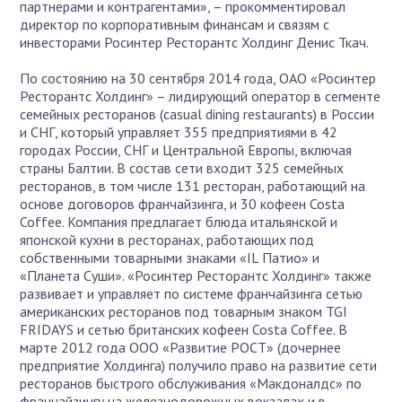
партнерами и контрагентами», – прокомментировал
директор по корпоративным финансам и связям с
инвесторами Росинтер Ресторантс Холдинг Денис Ткач.
По состоянию на 30 сентября 2014 года, ОАО «Росинтер
Ресторантс Холдинг» – лидирующий оператор в сегменте
семейных ресторанов (casual dining restaurants) в России
и СНГ, который управляет 355 предприятиями в 42
городах России, СНГ и Центральной Европы, включая
страны Балтии. В состав сети входит 325 семейных
ресторанов, в том числе 131 ресторан, работающий на
основе договоров франчайзинга, и 30 кофеен Costa
Coffee. Компания предлагает блюда итальянской и
японской кухни в ресторанах, работающих под
собственными товарными знаками «IL Патио» и
«Планета Суши». «Росинтер Ресторантс Холдинг» также
развивает и управляет по системе франчайзинга сетью
американских ресторанов под товарным знаком TGI
FRIDAYS и сетью британских кофеен Costa Coffee. В
марте 2012 года ООО «Развитие РОСТ» (дочернее
предприятие Холдинга) получило право на развитие сети
ресторанов быстрого обслуживания «Макдоналдс» по
франчайзингу на железнодорожных вокзалах и в