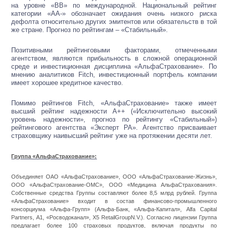
на уровне «BB» по международной. Национальный рейтинг
категории «AA-» обозначает ожидания очень низкого риска
дефолта относительно других эмитентов или обязательств в той
же стране. Прогноз по рейтингам – «Стабильный».
Позитивными рейтинговыми факторами, отмеченными
агентством, являются прибыльность в сложной операционной
среде и инвестиционная дисциплина «АльфаСтрахование». По
мнению аналитиков Fitch, инвестиционный портфель компании
имеет хорошее кредитное качество.
Помимо рейтингов Fitch, «АльфаСтрахование» также имеет
высший рейтинг надежности А++ («Исключительно высокий
уровень надежности», прогноз по рейтингу «Стабильный»)
рейтингового агентства «Эксперт РА». Агентство присваивает
страховщику наивысший рейтинг уже на протяжении десяти лет.
Группа «АльфаСтрахование»:
Объединяет ОАО «АльфаСтрахование», ООО «АльфаСтрахование-Жизнь»,
ООО «АльфаСтрахование-ОМС», ООО «Медицина АльфаСтрахования».
Собственные средства Группы составляют более 8,5 млрд рублей. Группа
«АльфаСтрахование» входит в состав финансово-промышленного
консорциума «Альфа-Групп» (Альфа-Банк, «Альфа-Капитал», Alfa Capital
Partners, А1, «Росводоканал», X5 RetailGroupN.V.). Согласно лицензии Группа
предлагает более 100 страховых продуктов, включая продукты по