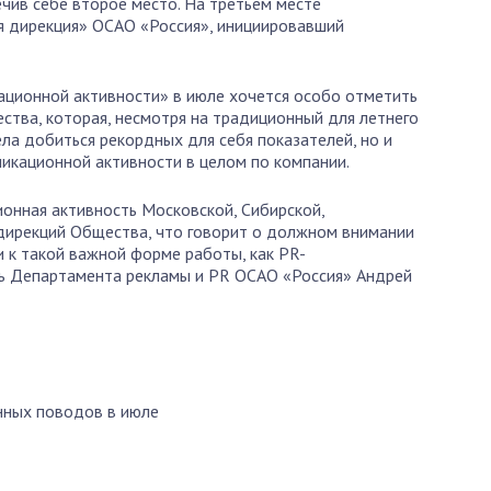
чив себе второе место. На третьем месте
я дирекция» ОСАО «Россия», инициировавший
ационной активности» в июле хочется особо отметить
тва, которая, несмотря на традиционный для летнего
ела добиться рекордных для себя показателей, но и
икационной активности в целом по компании.
онная активность Московской, Сибирской,
дирекций Общества, что говорит о должном внимании
 к такой важной форме работы, как PR-
ль Департамента рекламы и PR ОСАО «Россия» Андрей
нных поводов в июле