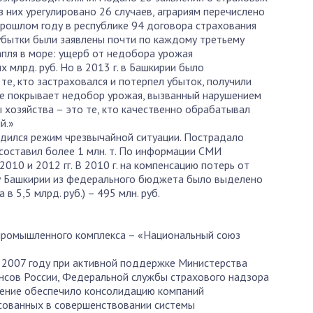
з них урегулировано 26 случаев, аграриям перечислено
 прошлом году в республике 94 договора страхования
 убытки были заявлены почти по каждому третьему
капля в море: ущерб от недобора урожая
 млрд. руб. Но в 2013 г. в Башкирии было
те, кто застраховался и потерпел убыток, получили
не покрывает недобор урожая, вызванный нарушением
 хозяйства – это те, кто качественно обрабатывал
й.»
водился режим чрезвычайной ситуации. Пострадало
составил более 1 млн. т. По информации СМИ
2010 и 2012 гг. В 2010 г. на компенсацию потерь от
тву Башкирии из федерального бюджета было выделено
 в 5,5 млрд. руб.) – 495 млн. руб.
промышленного комплекса – «Национальный союз
 2007 году при активной поддержке Министерства
ансов России, Федеральной службы страхового надзора
нение обеспечило консолидацию компаний
есованных в совершенствовании системы