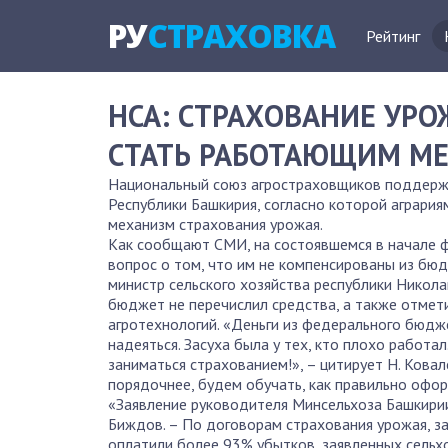
РУ
СТРАХОВКА
Рейтинг
НСА: СТРАХОВАНИЕ УР
СТАТЬ РАБОТАЮЩИМ М
Национальный союз агростраховщиков поддержи
Республики Башкирия, согласно которой агрария
механизм страхования урожая.
Как сообщают СМИ, на состоявшемся в начале 
вопрос о том, что им не компенсированы из бюд
министр сельского хозяйства республики Никола
бюджет не перечислил средства, а также отмет
агротехнологий. «Деньги из федерального бюджет
надеяться. Засуха была у тех, кто плохо работа
заниматься страхованием!», – цитирует Н. Кова
порядочнее, будем обучать, как правильно офор
«Заявление руководителя Минсельхоза Башкири
Биждов. – По договорам страхования урожая, з
оплатили более 93% убытков, заявленных сельх