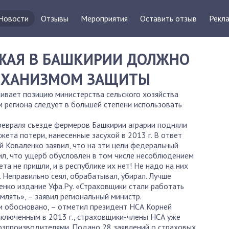
Новости
Отзывы
Мероприятия
Оставить отзыв
Рекла
ОЖАЯ В БАШКИРИИ ДОЛЖНО
ЕХАНИЗМОМ ЗАЩИТЫ
вает позицию министерства сельского хозяйства
м региона следует в большей степени использовать
февраля съезде фермеров Башкирии аграрии подняли
жета потери, нанесенные засухой в 2013 г. В ответ
й Коваленко заявил, что на эти цели федеральный
ил, что ущерб обусловлен в том числе несоблюдением
а не пришли, и в республике их нет! Не надо на них
л. Неправильно сеял, обрабатывал, убирал. Лучше
ленко издание Уфа.Ру. «Страховщики стали работать
млять», – заявил региональный министр.
и обосновано, – отметил президент НСА Корней
аключенным в 2013 г., страховщики-члены НСА уже
озпроизводителями. Подано 28 заявлений о страховых