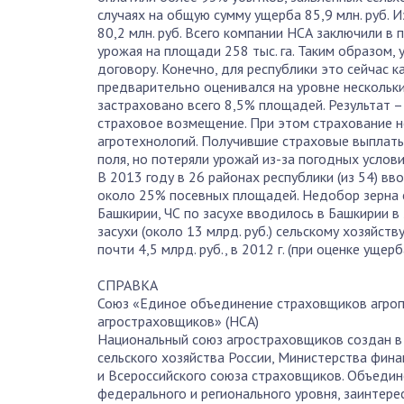
случаях на общую сумму ущерба 85,9 млн. руб. И
80,2 млн. руб. Всего компании НСА заключили в
урожая на площади 258 тыс. га. Таким образом,
договору. Конечно, для республики это сейчас 
предварительно оценивался на уровне нескольких
застраховано всего 8,5% площадей. Результат – 
страховое возмещение. При этом страхование 
агротехнологий. Получившие страховые выплаты
поля, но потеряли урожай из-за погодных услови
В 2013 году в 26 районах республики (из 54) в
около 25% посевных площадей. Недобор зерна 
Башкирии, ЧС по засухе вводилось в Башкирии в 
засухи (около 13 млрд. руб.) сельскому хозяйс
почти 4,5 млрд. руб., в 2012 г. (при оценке ущерба
СПРАВКА
Союз «Единое объединение страховщиков агро
агростраховщиков» (НСА)
Национальный союз агростраховщиков создан в
сельского хозяйства России, Министерства фин
и Всероссийского союза страховщиков. Объеди
федерального и регионального уровня, заинтер