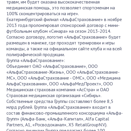
травм, им будет оказана высококачественная
медицинская помощь, это позволяет спортсменам на
100% сконцентрироваться на игре».
Екатеринбургский филиал «АльфаСтрахование» в ноябре
2013 года пролонгировал спонсорский договор с мини-
футбольным клубом «Синара» на сезон 2013-2014.
Согласно договору, логотип «АльфаСтрахование» будет
размещен в манеже, где проходят тренировки и игры
команды, а также на официальном сайте клуба и на всей
полиграфической продукции.
Группа «АльфаСтрахование»:
Объединяет ОАО «АльфаСтрахование», ООО
«АльфаСтрахование-Жизнь», ООО «АльфаСтрахование-
МС», ООО «АльфаСтрахование - ОМС», ООО «Медицина
АльфаСтрахования», ООО «АльфаМедПроект», ООО
Медицинская страховая компания «АсСтра» и ОАО
Страховая медицинская организация «Сибирь».
Собственные средства Группы составляют более 8,5
млрд рублей. Группа «АльфаСтрахование» входит в
состав финансово-промышленного консорциума «Альфа-
Групп» (Альфа-Банк, «Альфа-Капитал», Alfa Capital
Partners, А1, «Росводоканал», X5 RetailGroupN.V.).
Согласно лицензии Группа предлагает более 100