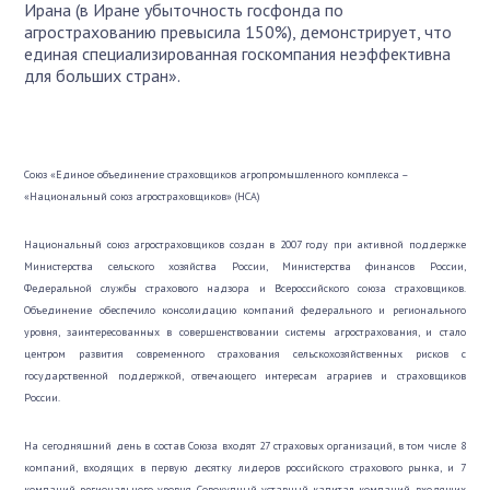
Ирана (в Иране убыточность госфонда по
агрострахованию превысила 150%), демонстрирует, что
единая специализированная госкомпания неэффективна
для больших стран».
Союз «Единое объединение страховщиков агропромышленного комплекса –
«Национальный союз агростраховщиков» (НСА)
Национальный союз агростраховщиков создан в 2007 году при активной поддержке
Министерства сельского хозяйства России, Министерства финансов России,
Федеральной службы страхового надзора и Всероссийского союза страховщиков.
Объединение обеспечило консолидацию компаний федерального и регионального
уровня, заинтересованных в совершенствовании системы агрострахования, и стало
центром развития современного страхования сельскохозяйственных рисков с
государственной поддержкой, отвечающего интересам аграриев и страховщиков
России.
На сегодняшний день в состав Союза входят 27 страховых организаций, в том числе 8
компаний, входящих в первую десятку лидеров российского страхового рынка, и 7
компаний регионального уровня. Совокупный уставный капитал компаний, входящих