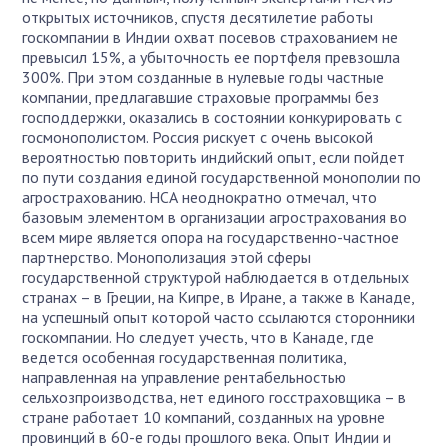
открытых источников, спустя десятилетие работы
госкомпании в Индии охват посевов страхованием не
превысил 15%, а убыточность ее портфеля превзошла
300%. При этом созданные в нулевые годы частные
компании, предлагавшие страховые программы без
господдержки, оказались в состоянии конкурировать с
госмонополистом. Россия рискует с очень высокой
вероятностью повторить индийский опыт, если пойдет
по пути создания единой государственной монополии по
агрострахованию. НСА неоднократно отмечал, что
базовым элементом в организации агрострахования во
всем мире является опора на государственно-частное
партнерство. Монополизация этой сферы
государственной структурой наблюдается в отдельных
странах – в Греции, на Кипре, в Иране, а также в Канаде,
на успешный опыт которой часто ссылаются сторонники
госкомпании. Но следует учесть, что в Канаде, где
ведется особенная государственная политика,
направленная на управление рентабельностью
сельхозпроизводства, нет единого госстраховщика – в
стране работает 10 компаний, созданных на уровне
провинций в 60-е годы прошлого века. Опыт Индии и