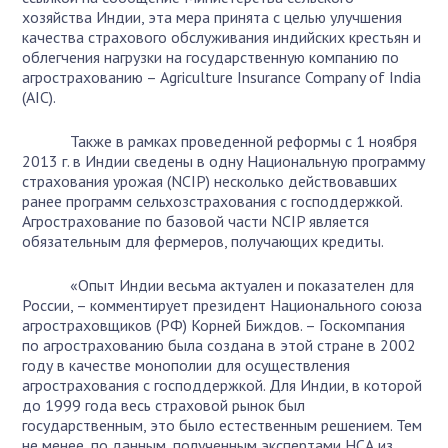
хозяйства Индии, эта мера принята с целью улучшения
качества страхового обслуживания индийских крестьян и
облегчения нагрузки на государственную компанию по
агрострахованию – Agriculture Insurance Company of India
(AIC).
Также в рамках проведенной реформы с 1 ноября
2013 г. в Индии сведены в одну Национальную программу
страхования урожая (NCIP) несколько действовавших
ранее программ сельхозстрахования с господдержкой.
Агрострахование по базовой части NCIP является
обязательным для фермеров, получающих кредиты.
«Опыт Индии весьма актуален и показателен для
России, – комментирует президент Национального союза
агростраховщиков (РФ) Корней Биждов. – Госкомпания
по агрострахованию была создана в этой стране в 2002
году в качестве монополии для осуществления
агрострахования с господдержкой. Для Индии, в которой
до 1999 года весь страховой рынок был
государственным, это было естественным решением. Тем
не менее, по данным, полученным экспертами НСА из