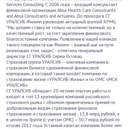
Services Consulting. С 2006 года – ведущий консультант
финансовой организации Absa Health Care Consultants
and Absa Consultants and Actuaries. До прихода в СГ
УРАЛСИБ Филипп руководил актуарной группой KPMG.
"Мы делаем ставку не только на количественный, но и
качественный рост, за счет укрепления финансового
благосостояния компании. Появление в нашей команде
такого специалиста как Филипп – важный шаг на пути
реализации этих задач", - отметила генеральный
директор СГ УРАЛСИБ Сирма Готовац.
Страховая группа УРАЛСИБ — ключевая компания в
страховом бизнесе одноименной финансовой
корпорации, в который также входят компании по
страхованию жизни «УРАЛСИБ-Жизнь» и по ОМС «МСК
УРАЛСИБ».
СГ УРАЛСИБ обладает 20-летним опытом работы и
входит в топ-15 крупнейших компаний российского
страхового рынка с объемом привлеченных премий по
добровольным видам страхования (рисковое
страхование и страхование жизни) - 13,8 млрд рублей, а
в целом по Группе (с учетом ОМС) – 30,7 млрд рублей по
итогам 2012 года. Уставный капитал компании более чем