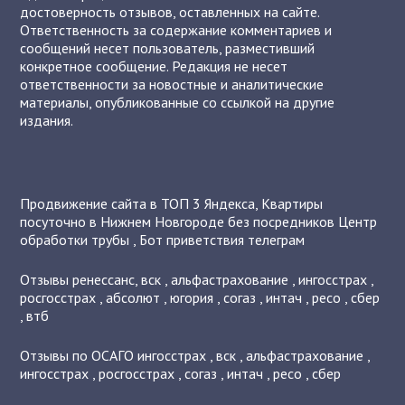
достоверность отзывов, оставленных на сайте.
Ответственность за содержание комментариев и
сообщений несет пользователь, разместивший
конкретное сообщение. Редакция не несет
ответственности за новостные и аналитические
материалы, опубликованные со ссылкой на другие
издания.
Продвижение сайта в ТОП 3 Яндекса
,
Квартиры
посуточно в Нижнем Новгороде без посредников
Центр
обработки трубы
,
Бот приветствия телеграм
Отзывы
ренессанс
,
вск
,
альфастрахование
,
ингосстрах
,
росгосстрах
,
абсолют
,
югория
,
согаз
,
интач
,
ресо
,
сбер
,
втб
Отзывы по ОСАГО
ингосстрах
,
вск
,
альфастрахование
,
ингосстрах
,
росгосстрах
,
согаз
,
интач
,
ресо
,
сбер