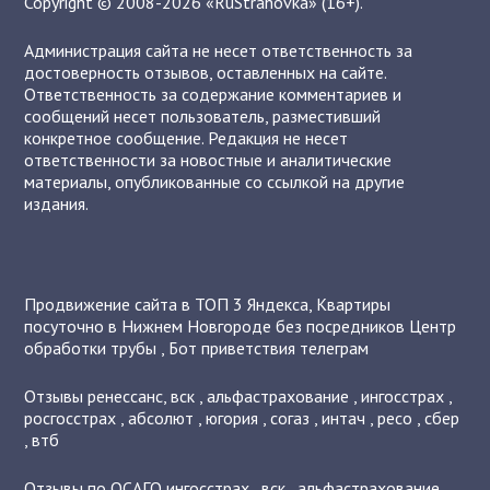
Copyright © 2008-2026 «RuStrahovka» (16+).
Администрация сайта не несет ответственность за
достоверность отзывов, оставленных на сайте.
Ответственность за содержание комментариев и
сообщений несет пользователь, разместивший
конкретное сообщение. Редакция не несет
ответственности за новостные и аналитические
материалы, опубликованные со ссылкой на другие
издания.
Продвижение сайта в ТОП 3 Яндекса
,
Квартиры
посуточно в Нижнем Новгороде без посредников
Центр
обработки трубы
,
Бот приветствия телеграм
Отзывы
ренессанс
,
вск
,
альфастрахование
,
ингосстрах
,
росгосстрах
,
абсолют
,
югория
,
согаз
,
интач
,
ресо
,
сбер
,
втб
Отзывы по ОСАГО
ингосстрах
,
вск
,
альфастрахование
,