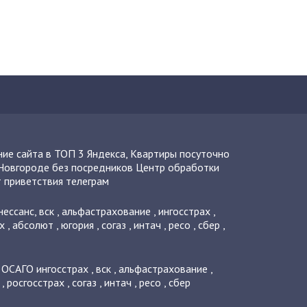
ие сайта в ТОП 3 Яндекса
,
Квартиры посуточно
Новгороде без посредников
Центр обработки
 приветствия телеграм
нессанс
,
вск
,
альфастрахование
,
ингосстрах
,
х
,
абсолют
,
югория
,
согаз
,
интач
,
ресо
,
сбер
,
о ОСАГО
ингосстрах
,
вск
,
альфастрахование
,
,
росгосстрах
,
согаз
,
интач
,
ресо
,
сбер