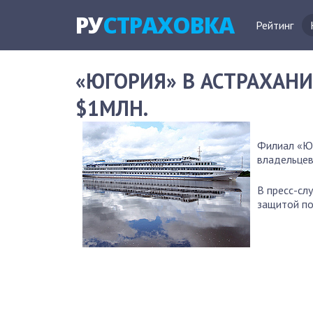
РУ
СТРАХОВКА
Рейтинг
«ЮГОРИЯ» В АСТРАХАН
$1МЛН.
Филиал «Юг
владельцев
В пресс-сл
защитой по