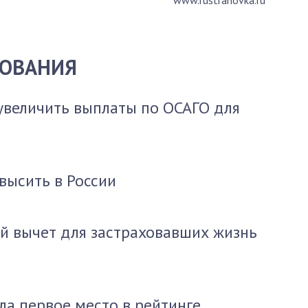
www.rustrahovka.ru
ХОВАНИЯ
увеличить выплаты по ОСАГО для
высить в России
й вычет для застраховавших жизнь
ла первое место в рейтинге