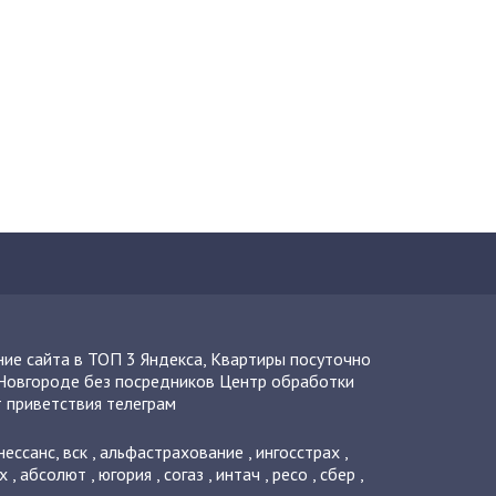
ие сайта в ТОП 3 Яндекса
,
Квартиры посуточно
Новгороде без посредников
Центр обработки
 приветствия телеграм
нессанс
,
вск
,
альфастрахование
,
ингосстрах
,
х
,
абсолют
,
югория
,
согаз
,
интач
,
ресо
,
сбер
,