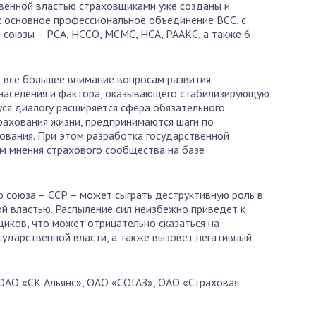
твенной властью страховщиками уже созданы и
: основное профессиональное объединение ВСС, с
союзы – РСА, НССО, МСМС, НСА, РААКС, а также 6
 все большее внимание вопросам развития
 населения и фактора, оказывающего стабилизирующую
уся диалогу расширяется сфера обязательного
рахования жизни, предпринимаются шаги по
вания. При этом разработка государственной
ом мнения страхового сообщества на базе
о союза – ССР – может сыграть деструктивную роль в
ой властью. Распыление сил неизбежно приведет к
иков, что может отрицательно сказаться на
сударственной власти, а также вызовет негативный
ОАО «СК Альянс», ОАО «СОГАЗ», ОАО «Страховая