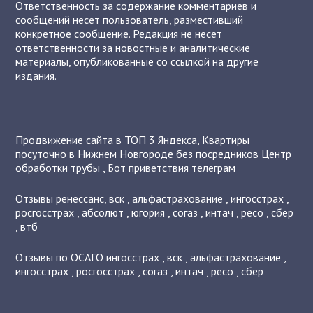
Ответственность за содержание комментариев и
сообщений несет пользователь, разместивший
конкретное сообщение. Редакция не несет
ответственности за новостные и аналитические
материалы, опубликованные со ссылкой на другие
издания.
Продвижение сайта в ТОП 3 Яндекса
,
Квартиры
посуточно в Нижнем Новгороде без посредников
Центр
обработки трубы
,
Бот приветствия телеграм
Отзывы
ренессанс
,
вск
,
альфастрахование
,
ингосстрах
,
росгосстрах
,
абсолют
,
югория
,
согаз
,
интач
,
ресо
,
сбер
,
втб
Отзывы по ОСАГО
ингосстрах
,
вск
,
альфастрахование
,
ингосстрах
,
росгосстрах
,
согаз
,
интач
,
ресо
,
сбер