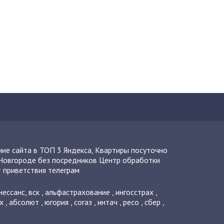
ие сайта в ТОП 3 Яндекса
,
Квартиры посуточно
Новгороде без посредников
Центр обработки
 приветствия телеграм
нессанс
,
вск
,
альфастрахование
,
ингосстрах
,
х
,
абсолют
,
югория
,
согаз
,
интач
,
ресо
,
сбер
,