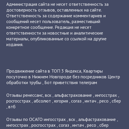
Администрация сайта не несет ответственность за
достоверность отзывов, оставленных на сайте.
Ответственность за содержание комментариев и
сообщений несет пользователь, разместивший
конкретное сообщение. Редакция не несет
ответственности за новостные и аналитические
материалы, опубликованные со ссылкой на другие
издания.
Продвижение сайта в ТОП 3 Яндекса
,
Квартиры
посуточно в Нижнем Новгороде без посредников
Центр
обработки трубы
,
Бот приветствия телеграм
Отзывы
ренессанс
,
вск
,
альфастрахование
,
ингосстрах
,
росгосстрах
,
абсолют
,
югория
,
согаз
,
интач
,
ресо
,
сбер
,
втб
Отзывы по ОСАГО
ингосстрах
,
вск
,
альфастрахование
,
ингосстрах
,
росгосстрах
,
согаз
,
интач
,
ресо
,
сбер