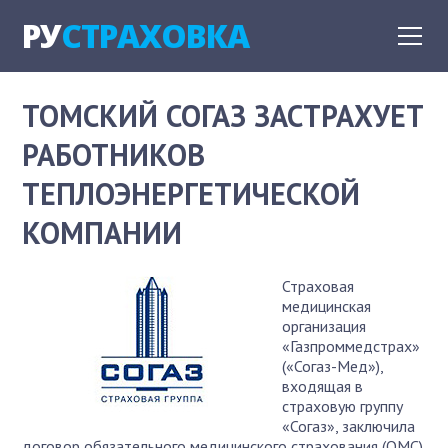
РУ
СТРАХОВКА
ТОМСКИЙ СОГАЗ ЗАСТРАХУЕТ
РАБОТНИКОВ
ТЕПЛОЭНЕРГЕТИЧЕСКОЙ
КОМПАНИИ
Страховая
медицинская
организация
«Газпроммедстрах»
(«Согаз-Мед»),
входящая в
страховую группу
«Согаз», заключила
договор обязательного медицинского страхования (ОМС)