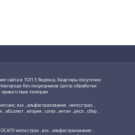
ие сайта в ТОП 3 Яндекса
,
Квартиры посуточно
Новгороде без посредников
Центр обработки
 приветствия телеграм
нессанс
,
вск
,
альфастрахование
,
ингосстрах
,
х
,
абсолют
,
югория
,
согаз
,
интач
,
ресо
,
сбер
,
о ОСАГО
ингосстрах
,
вск
,
альфастрахование
,