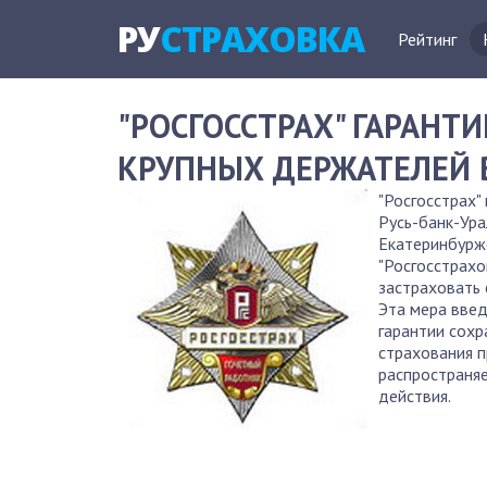
РУ
СТРАХОВКА
Рейтинг
"РОСГОССТРАХ" ГАРАНТ
КРУПНЫХ ДЕРЖАТЕЛЕЙ В
"Росгосстрах"
Русь-банк-Ура
Екатеринбуржс
"Росгосстрахо
застраховать 
Эта мера введ
гарантии сохр
страхования 
распространяе
действия.