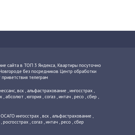
ие сайта в ТОП 3 Яндекса
,
Квартиры посуточно
Новгороде без посредников
Центр обработки
 приветствия телеграм
нессанс
,
вск
,
альфастрахование
,
ингосстрах
,
х
,
абсолют
,
югория
,
согаз
,
интач
,
ресо
,
сбер
,
о ОСАГО
ингосстрах
,
вск
,
альфастрахование
,
,
росгосстрах
,
согаз
,
интач
,
ресо
,
сбер