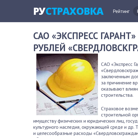
РУ
СТРАХОВКА
Рейтинг
САО «ЭКСПРЕСС ГАРАНТ
РУБЛЕЙ «СВЕРДЛОВСКГ
САО «Экспресс Г
«Свердловскгражд
заключенным дог
за причинение в
оказывают влиян
строительства.
Страховое возме
строительной ор
имуществу физических и юридических лиц, госу
культурного наследия, окружающей среде и др.
и целесообразные расходы «Свердловскгражда