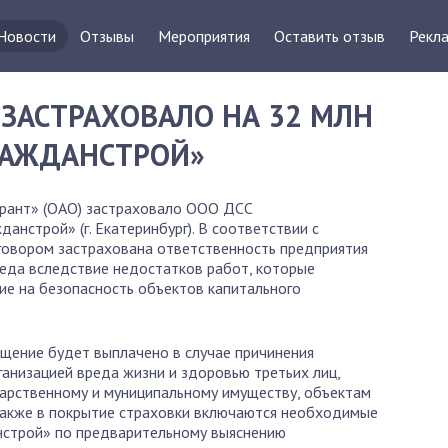
Новости
Отзывы
Мероприятия
Оставить отзыв
Рекла
» ЗАСТРАХОВАЛО НА 32 МЛН
РАЖДАНСТРОЙ»
арант» (ОАО) застраховало ООО ДСС
анстрой» (г. Екатеринбург). В соответствии с
овором застрахована ответственность предприятия
реда вследствие недостатков работ, которые
ие на безопасность объектов капитального
щение будет выплачено в случае причинения
ганизацией вреда жизни и здоровью третьих лиц,
дарственному и муниципальному имуществу, объектам
 Также в покрытие страховки включаются необходимые
нстрой» по предварительному выяснению