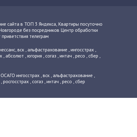
ие сайта в ТОП 3 Яндекса
,
Квартиры посуточно
Новгороде без посредников
Центр обработки
 приветствия телеграм
нессанс
,
вск
,
альфастрахование
,
ингосстрах
,
х
,
абсолют
,
югория
,
согаз
,
интач
,
ресо
,
сбер
,
о ОСАГО
ингосстрах
,
вск
,
альфастрахование
,
,
росгосстрах
,
согаз
,
интач
,
ресо
,
сбер