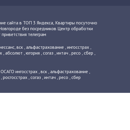
ие сайта в ТОП 3 Яндекса
,
Квартиры посуточно
Новгороде без посредников
Центр обработки
 приветствия телеграм
нессанс
,
вск
,
альфастрахование
,
ингосстрах
,
х
,
абсолют
,
югория
,
согаз
,
интач
,
ресо
,
сбер
,
о ОСАГО
ингосстрах
,
вск
,
альфастрахование
,
,
росгосстрах
,
согаз
,
интач
,
ресо
,
сбер