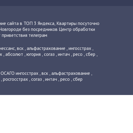
ие сайта в ТОП 3 Яндекса
,
Квартиры посуточно
Новгороде без посредников
Центр обработки
 приветствия телеграм
нессанс
,
вск
,
альфастрахование
,
ингосстрах
,
х
,
абсолют
,
югория
,
согаз
,
интач
,
ресо
,
сбер
,
о ОСАГО
ингосстрах
,
вск
,
альфастрахование
,
,
росгосстрах
,
согаз
,
интач
,
ресо
,
сбер