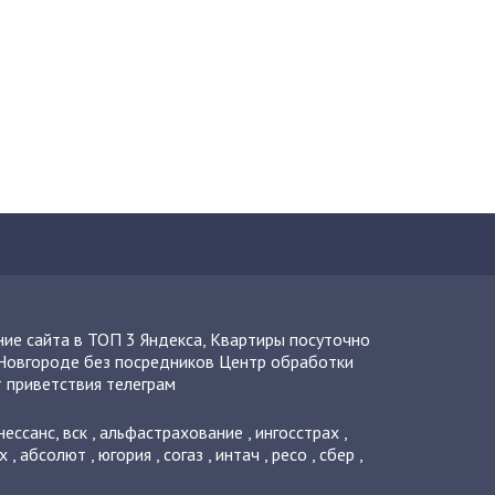
ие сайта в ТОП 3 Яндекса
,
Квартиры посуточно
Новгороде без посредников
Центр обработки
 приветствия телеграм
нессанс
,
вск
,
альфастрахование
,
ингосстрах
,
х
,
абсолют
,
югория
,
согаз
,
интач
,
ресо
,
сбер
,