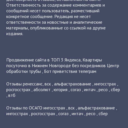
Ответственность за содержание комментариев и
сообщений несет пользователь, разместивший
конкретное сообщение. Редакция не несет
ответственности за новостные и аналитические
материалы, опубликованные со ссылкой на другие
издания.
Продвижение сайта в ТОП 3 Яндекса
,
Квартиры
посуточно в Нижнем Новгороде без посредников
Центр
обработки трубы
,
Бот приветствия телеграм
Отзывы
ренессанс
,
вск
,
альфастрахование
,
ингосстрах
,
росгосстрах
,
абсолют
,
югория
,
согаз
,
интач
,
ресо
,
сбер
,
втб
Отзывы по ОСАГО
ингосстрах
,
вск
,
альфастрахование
,
ингосстрах
,
росгосстрах
,
согаз
,
интач
,
ресо
,
сбер