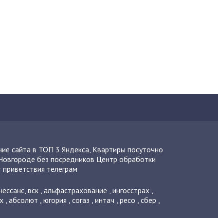
ие сайта в ТОП 3 Яндекса
,
Квартиры посуточно
Новгороде без посредников
Центр обработки
 приветствия телеграм
нессанс
,
вск
,
альфастрахование
,
ингосстрах
,
х
,
абсолют
,
югория
,
согаз
,
интач
,
ресо
,
сбер
,