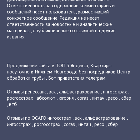
Ответственность за содержание комментариев и
сообщений несет пользователь, разместивший
конкретное сообщение. Редакция не несет
ответственности за новостные и аналитические
материалы, опубликованные со ссылкой на другие
издания.
Продвижение сайта в ТОП 3 Яндекса
,
Квартиры
посуточно в Нижнем Новгороде без посредников
Центр
обработки трубы
,
Бот приветствия телеграм
Отзывы
ренессанс
,
вск
,
альфастрахование
,
ингосстрах
,
росгосстрах
,
абсолют
,
югория
,
согаз
,
интач
,
ресо
,
сбер
,
втб
Отзывы по ОСАГО
ингосстрах
,
вск
,
альфастрахование
,
ингосстрах
,
росгосстрах
,
согаз
,
интач
,
ресо
,
сбер